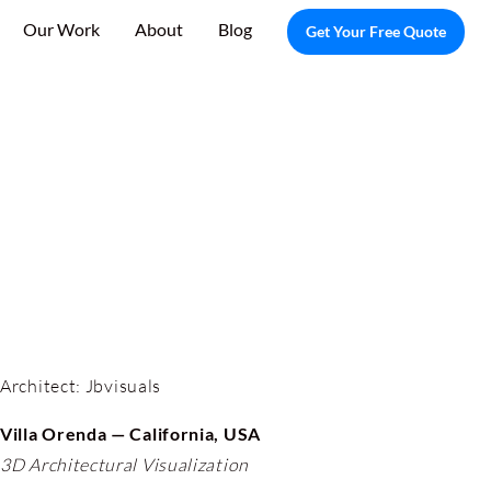
Our Work
About
Blog
Get Your Free Quote
Architect:
Jbvisuals
Villa Orenda — California, USA
3D Architectural Visualization